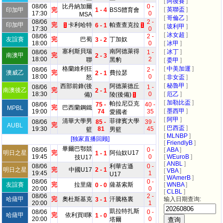
[
阿後賽
]
08/06
比丹納加爾
0 -
[
英聯盃
]
印加甲
完
1 - 4
BSS體育會
17:30
0
MSA
[
哥倫乙
]
08/06
2 -
印加甲
完
卡利哈特
帕查查克拉
6 - 1
1
1
[
玻利甲
]
17:30
0
[
冰女超
]
08/06
2 -
友誼賽
完
巴蜀
丁加奴
3 - 2
18:00
0
[
冰甲
]
塞利斯貝瑞
南阿德萊得
[
冰丁
]
08/06
1 -
南澳甲
完
2 - 3
18:00
2
聯
黑豹
[
委甲
]
格蘭維利狂
[
中美加運
]
08/06
2 -
澳威乙
完
費拉瑟
2 - 1
18:00
0
怒
[
非女盃
]
[
秘魯甲
]
西部前鋒(後
阿德萊德丘
08/06
1 -
南澳後乙
完
2 - 1
18:30
0
[
厄乙
]
備)
陵(後備)
1
[
加勒比盃
]
帕拉尼亞克
08/06
75 -
40 -
完
巴西蘭鋼鐵
MPBL
[
墨西甲
]
19:00
74
35
愛國者
[
阿甲
]
清華大學男
菲律賓大學
08/06
85 -
39 -
完
AUBL
[
巴西盃
]
19:30
81
45
籃
男籃
[
MLNBP
]
[独家直播回顾]
[
FriendlyB
]
畢爾巴鄂競
08/06
0 -
[
ABA
]
明日之星
完
阿仙奴U17
1 - 1
19:45
0
[
WEuroB
]
技U17
[
ANBL
]
08/06
利華古遜
0 -
明日之星
完
中國U17
2 - 1
[
VBA
]
19:45
1
U17
[
WAmerB
]
08/06
0 -
友誼賽
完
拉里薩
薩基索斯
[
WNBA
]
0 - 0
20:00
0
[
CLBL
]
08/06
2 -
哈薩甲
完
奧杜斯基克
汗騰格裏
输入日期查询:
3 - 1
20:00
1
凱拉特扎斯
08/06
0 -
哈薩甲
完
依利買II隊
1 - 0
20:00
0
塔爾