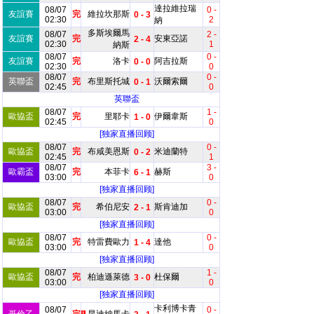
達拉維拉瑞
08/07
0 -
友誼賽
完
維拉坎那斯
0 - 3
02:30
2
納
多斯埃爾馬
08/07
2 -
友誼賽
完
安東亞諾
2 - 4
02:30
1
納斯
08/07
0 -
友誼賽
完
洛卡
阿吉拉斯
0 - 0
02:30
0
08/07
0 -
英聯盃
完
布里斯托城
沃爾索爾
0 - 1
02:45
0
英聯盃
08/07
1 -
歐協盃
完
里耶卡
伊爾韋斯
1 - 0
02:45
0
[独家直播回顾]
08/07
0 -
歐協盃
完
布咸美恩斯
米迪蘭特
0 - 2
02:45
1
08/07
3 -
歐霸盃
完
本菲卡
赫斯
6 - 1
03:00
0
[独家直播回顾]
08/07
0 -
歐協盃
完
希伯尼安
斯肯迪加
2 - 1
03:00
0
[独家直播回顾]
08/07
0 -
歐協盃
完
特雷費歐力
達他
1 - 4
03:00
0
[独家直播回顾]
08/07
1 -
歐協盃
完
柏迪遜萊德
杜保爾
3 - 0
03:00
0
[独家直播回顾]
卡利博卡青
08/07
0 -