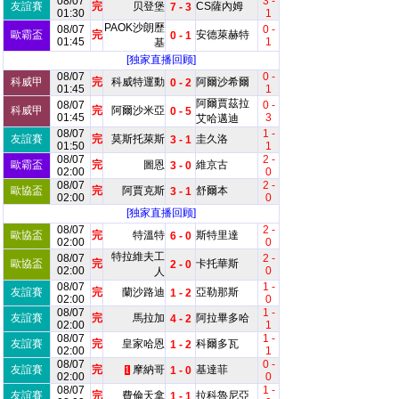
08/07
3 -
友誼賽
完
贝登堡
CS薩內姆
7 - 3
01:30
1
PAOK沙朗歷
08/07
0 -
歐霸盃
完
安德萊赫特
0 - 1
01:45
1
基
[独家直播回顾]
08/07
0 -
科威甲
完
科威特運動
阿爾沙希爾
0 - 2
01:45
1
阿爾賈茲拉
08/07
0 -
科威甲
完
阿爾沙米亞
0 - 5
01:45
3
艾哈邁迪
08/07
1 -
友誼賽
完
莫斯托萊斯
圭久洛
3 - 1
01:50
1
08/07
2 -
歐霸盃
完
圖恩
維京古
3 - 0
02:00
0
08/07
2 -
歐協盃
完
阿賈克斯
舒爾本
3 - 1
02:00
0
[独家直播回顾]
08/07
2 -
歐協盃
完
特溫特
斯特里達
6 - 0
02:00
0
特拉維夫工
08/07
2 -
歐協盃
完
卡托華斯
2 - 0
02:00
0
人
08/07
1 -
友誼賽
完
蘭沙路迪
亞勒那斯
1 - 2
02:00
0
08/07
1 -
友誼賽
完
馬拉加
阿拉畢多哈
4 - 2
02:00
1
08/07
1 -
友誼賽
完
皇家哈恩
科爾多瓦
1 - 2
02:00
1
08/07
0 -
友誼賽
完
摩納哥
基達菲
1 - 0
1
02:00
0
08/07
1 -
友誼賽
完
費倫天拿
拉科魯尼亞
1 - 1