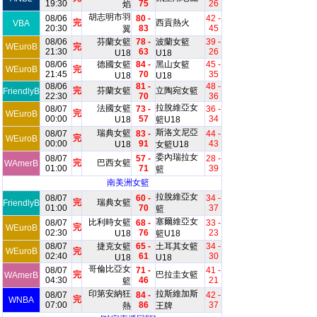
19:30
75
26
焰
胡志明市羽
08/06
80 -
42 -
完
西貢熱火
VBA
20:30
83
45
翼
08/06
芬蘭女籃
78 -
波蘭女籃
39 -
WEuroB
完
21:30
63
26
U18
U18
08/06
德國女籃
84 -
黑山女籃
45 -
WEuroB
完
21:45
70
35
U18
U18
08/06
81 -
48 -
完
芬蘭女籃
立陶宛女籃
FriendlyB
22:30
70
36
拉脫維亞女
法國女籃
08/07
73 -
36 -
完
WEuroB
00:00
57
34
U18
籃U18
斯洛文尼亞
瑞典女籃
08/07
83 -
44 -
完
WEuroB
00:00
91
43
U18
女籃U18
委內瑞拉女
08/07
57 -
28 -
完
巴西女籃
WAmerB
01:00
71
39
籃
南美洲女籃
拉脫維亞女
08/07
60 -
34 -
完
瑞典女籃
FriendlyB
01:00
70
37
籃
塞爾維亞女
比利時女籃
08/07
68 -
33 -
完
WEuroB
02:30
76
23
U18
籃U18
08/07
捷克女籃
65 -
土耳其女籃
34 -
WEuroB
完
02:40
61
30
U18
U18
哥倫比亞女
08/07
71 -
41 -
完
巴拉圭女籃
WAmerB
04:30
46
21
籃
印第安納狂
拉斯維加斯
08/07
84 -
42 -
完
WNBA
07:00
86
37
熱
王牌