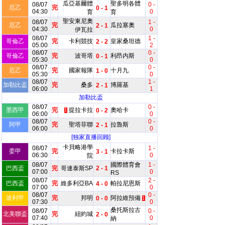
瓜亞基爾體
聖多明各體
08/07
0 -
厄乙
完
0 - 1
04:30
0
育
育
聖安東尼奧
08/07
1 -
厄乙
完
瓜拉塞奧
2 - 1
04:30
0
伊瓦拉
08/07
1 -
哥倫乙
完
卡利競技
皇家桑坦德
2 - 2
05:00
2
08/07
0 -
哥倫乙
完
波哥塔
利昂内斯
0 - 1
05:30
0
08/07
0 -
厄乙
完
國家報隊
十月九
1 - 0
05:30
0
08/07
1 -
加勒比盃
完
桑多
博羅基
2 - 1
06:00
1
加勒比盃
08/07
0 -
墨西甲
完
提拉卡拉
奧哈卡
0 - 2
1
06:00
0
08/07
0 -
阿甲
完
聖塔菲聯
拉魯斯
2 - 1
06:00
0
[独家直播回顾]
卡貝略港學
08/07
1 -
委甲
完
卡拉卡斯
3 - 1
06:30
0
院
08/07
國際體育會
1 -
巴西盃
完
哥連泰斯SP
2 - 1
07:00
0
RS
08/07
2 -
巴西盃
完
維多利亞BA
帕拉尼恩斯
4 - 0
07:00
0
08/07
0 -
玻利甲
完
邦明
阿拉維預備
0 - 0
1
07:30
0
桑托斯拉古
08/07
0 -
北美聯盃
完
紐約城
2 - 0
07:40
0
納