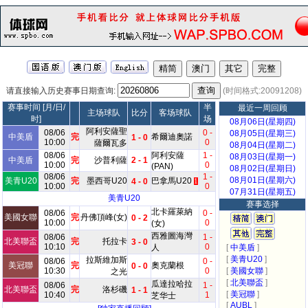
请直接输入历史赛事日期查询:
(时间格式:20091208)
赛事时间 [月/日/
半
最近一周回顾
主场球队
比分
客场球队
时]
场
08月06日(星期四)
阿利安薩聖
08/06
0 -
08月05日(星期三)
中美盾
完
希爾迪奧諾
1 - 0
10:00
0
薩爾瓦多
08月04日(星期二)
08/06
阿利安薩
1 -
08月03日(星期一)
中美盾
完
沙普利薩
2 - 1
10:00
0
(PAN)
08月02日(星期日)
08/06
1 -
08月01日(星期六)
美青U20
完
墨西哥U20
巴拿馬U20
4 - 0
1
10:00
0
07月31日(星期五)
美青U20
赛事选择
北卡羅萊納
08/06
0 -
美國女聯
完
丹佛頂峰(女)
0 - 2
10:00
0
(女)
西雅圖海灣
08/06
1 -
北美聯盃
完
托拉卡
3 - 0
10:10
0
人
[
中美盾
]
[
美青U20
]
拉斯維加斯
08/06
0 -
美冠聯
完
奧克蘭根
0 - 0
10:30
0
[
美國女聯
]
之光
[
北美聯盃
]
瓜達拉哈拉
08/06
1 -
北美聯盃
完
洛杉磯
1 - 1
[
美冠聯
]
10:40
1
芝华士
[
AUBL
]