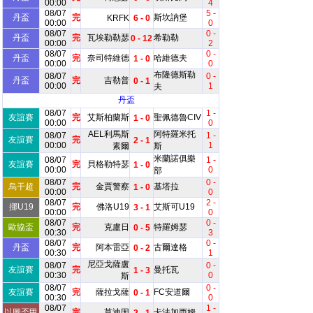
00:00
4
08/07
5 -
丹盃
完
斯坎訥堡
KRFK
6 - 0
00:00
0
08/07
0 -
丹盃
完
瓦埃勒勒瑟
希勒勒
0 - 12
00:00
2
08/07
0 -
丹盃
完
奈司特維德
哈維德夫
1 - 0
00:00
0
布隆德斯勒
08/07
0 -
丹盃
完
吉勒普
0 - 1
00:00
1
夫
丹盃
08/07
1 -
友誼賽
完
艾斯柏蘭斯
聖佩德魯CIV
1 - 0
00:00
0
AEL利馬斯
阿特羅米托
08/07
1 -
友誼賽
完
2 - 1
00:00
1
素爾
斯
米蘭諾俱樂
08/07
1 -
友誼賽
完
貝格勒特瑟
1 - 0
00:00
0
部
08/07
0 -
烏干超
完
金賈警察
基塔拉
1 - 0
00:00
0
08/07
2 -
挪U19
完
佛洛U19
艾斯可U19
3 - 1
00:00
0
08/07
0 -
歐協盃
完
克盧日
特羅姆瑟
0 - 5
00:30
3
08/07
0 -
丹盃
完
阿本雷亞
古爾達格
0 - 2
00:30
1
尼亞戈薩盧
08/07
0 -
友誼賽
完
曼托瓦
1 - 3
00:30
0
斯
08/07
0 -
友誼賽
完
薩拉戈薩
FC安道爾
0 - 1
00:30
0
08/07
1 -
以圖盃甲
完
莫迪因
卡法加西姆