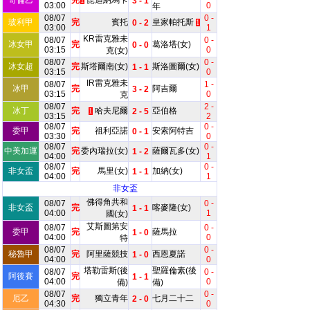
哥倫乙
完
昆迪納馬卡
3 - 1
1
03:00
0
年
08/07
0 -
玻利甲
完
賓托
皇家帕托斯
0 - 2
1
03:00
1
KR雷克雅未
08/07
0 -
冰女甲
完
葛洛塔(女)
0 - 0
03:15
0
克(女)
08/07
0 -
冰女超
完
斯塔爾南(女)
斯洛圖爾(女)
1 - 1
03:15
0
IR雷克雅未
08/07
1 -
冰甲
完
阿吉爾
3 - 2
03:15
0
克
08/07
2 -
冰丁
完
哈夫尼爾
亞伯格
2 - 5
1
03:15
2
08/07
0 -
委甲
完
祖利亞諾
安索阿特吉
0 - 1
03:30
0
08/07
0 -
中美加運
完
委內瑞拉(女)
薩爾瓦多(女)
1 - 2
04:00
1
08/07
0 -
非女盃
完
馬里(女)
加納(女)
1 - 1
04:00
1
非女盃
佛得角共和
08/07
0 -
非女盃
完
喀麥隆(女)
1 - 1
04:00
1
國(女)
艾斯圖第安
08/07
0 -
委甲
完
薩馬拉
1 - 0
04:00
0
特
08/07
0 -
秘魯甲
完
阿里薩競技
西恩夏諾
1 - 0
04:00
0
塔勒雷斯(後
聖羅倫素(後
08/07
0 -
阿後賽
完
1 - 1
04:00
0
備)
備)
08/07
0 -
厄乙
完
獨立青年
七月二十二
2 - 0
04:30
0