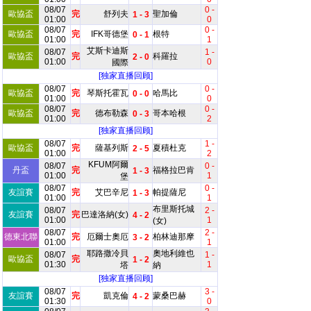
08/07
0 -
歐協盃
完
舒列夫
聖加倫
1 - 3
01:00
0
08/07
0 -
歐協盃
完
IFK哥德堡
根特
0 - 1
01:00
1
艾斯卡迪斯
08/07
1 -
歐協盃
完
科羅拉
2 - 0
01:00
0
國際
[独家直播回顾]
08/07
0 -
歐協盃
完
琴斯托霍瓦
哈馬比
0 - 0
01:00
0
08/07
0 -
歐協盃
完
德布勒森
哥本哈根
0 - 3
01:00
2
[独家直播回顾]
08/07
1 -
歐協盃
完
薩基列斯
夏積杜克
2 - 5
01:00
2
KFUM阿爾
08/07
0 -
丹盃
完
福格拉巴肯
1 - 3
01:00
1
堡
08/07
0 -
友誼賽
完
艾巴辛尼
帕提薩尼
1 - 3
01:00
1
布里斯托城
08/07
2 -
友誼賽
完
巴達洛納(女)
4 - 2
01:00
1
(女)
08/07
2 -
德東北聯
完
厄爾士奧厄
柏林迪那摩
3 - 2
01:00
1
耶路撒冷貝
奧地利維也
08/07
1 -
歐協盃
完
1 - 2
01:30
1
塔
納
[独家直播回顾]
08/07
3 -
友誼賽
完
凱克倫
蒙桑巴赫
4 - 2
01:30
0