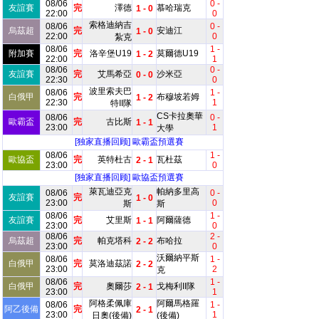
08/06
0 -
友誼賽
完
澤德
慕哈瑞克
1 - 0
22:00
0
索格迪納吉
08/06
0 -
烏茲超
完
安迪江
1 - 0
22:00
0
紮克
08/06
1 -
附加賽
完
洛辛堡U19
莫爾德U19
1 - 2
22:00
1
08/06
0 -
友誼賽
完
艾馬希亞
沙米亞
0 - 0
22:30
0
波里索夫巴
08/06
1 -
白俄甲
完
布穆坡若姆
1 - 2
22:30
1
特II隊
CS卡拉奧華
08/06
0 -
歐霸盃
完
古比斯
1 - 1
23:00
1
大學
[独家直播回顾]
歐霸盃預選賽
08/06
1 -
歐協盃
完
英特杜古
瓦杜茲
2 - 1
23:00
0
[独家直播回顾]
歐協盃預選賽
萊瓦迪亞克
帕納多里高
08/06
0 -
友誼賽
完
1 - 0
23:00
0
斯
斯
08/06
1 -
友誼賽
完
艾里斯
阿爾薩德
1 - 1
23:00
0
08/06
2 -
烏茲超
完
帕克塔科
布哈拉
2 - 2
23:00
0
沃爾納平斯
08/06
1 -
白俄甲
完
莫洛迪茲諾
2 - 2
23:00
2
克
08/06
1 -
白俄甲
完
奧爾莎
戈梅利II隊
2 - 1
23:00
1
阿格柔佩庫
阿爾馬格羅
08/06
1 -
阿乙後備
完
2 - 1
23:00
1
日奧(後備)
(後備)