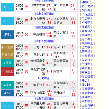
[独家直播回顾]
[
MPBL
]
延世大學男
政治大學男
08/06
67 -
29 -
[
明日之星
]
完
AUBL
11:30
72
34
籃
籃
[
友誼賽
]
[独家直播回顾]
[
印尼總盃
]
[
印加甲
]
北京大學男
上海交通大
08/06
77 -
41 -
完
AUBL
14:00
79
38
[
南澳甲
]
籃
學男籃
[
澳威乙
]
[独家直播回顾]
[
南澳後乙
]
布拉坎古雅
08/06
105 -
45 -
完
帕西格城
MPBL
[
哈薩甲
]
15:00
110
49
斯
[
附加賽
]
[独家直播回顾]
[
中東歐盃
]
08/06
1 -
明日之星
完
上海U17
河床U17
2 - 2
[
也門甲
]
16:00
0
[
烏干超
]
08/06
里斯本競技
1 -
明日之星
完
熱刺U17
1 - 3
[
土庫曼超
]
16:00
1
U17
[
烏茲超
]
佩特羅盧安
雷烏斯雷迪
08/06
3 -
友誼賽
完
4 - 0
[
白俄甲
]
16:00
0
達
斯
[
歐霸盃
]
佩西加雅加
08/06
1 -
印尼總盃
完
阿雷瑪
3 - 1
[
歐協盃
]
16:30
1
達
[
阿乙後備
]
印尼總盃
[
丹盃
]
拉辛卡薩布
08/06
0 -
[
挪U19
]
友誼賽
完
海尼拉夫
0 - 0
16:55
0
蘭卡
[
以圖盃甲
]
08/06
74 -
31 -
完
阿布拉織工
巴丹崛起
MPBL
[
德東北聯
]
17:00
71
32
[
科威甲
]
[独家直播回顾]
[
冰女甲
]
早稻田大學
高麗大學男
08/06
78 -
34 -
[
巴聖青甲
]
完
AUBL
17:00
71
42
男籃
籃