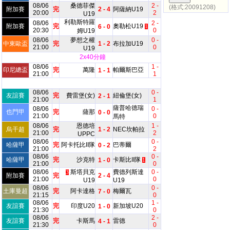
08/06
桑德菲傑
2 -
(格式:20091208)
附加賽
完
2 - 4
阿薩納U19
20:00
2
U19
利勒斯特羅
08/06
2 -
附加賽
完
奧勒松U19
6 - 0
1
20:30
0
姆U19
08/06
夢想之權
0 -
中東歐盃
完
1 - 2
布拉加U19
21:00
0
U19
2x40分鐘
08/06
1 -
印尼總盃
完
萬隆
帕爾斯巴亞
1 - 1
21:00
1
08/06
0 -
友誼賽
完
費雷堡(女)
紐倫堡(女)
2 - 1
21:00
1
薩普哈德瑞
08/06
0 -
也門甲
完
薩那
0 - 0
21:00
0
馬特
08/06
恩德培
1 -
烏干超
完
1 - 2
NEC坎帕拉
21:00
2
UPPC
08/06
0 -
哈薩甲
完
阿卡托比II隊
巴蒂爾
0 - 2
21:00
2
08/06
0 -
哈薩甲
完
沙克特
卡斯比II隊
1 - 0
1
21:00
0
08/06
斯塔貝克
費德列斯達
0 -
3
附加賽
完
2 - 4
21:00
0
U19
U19
08/06
0 -
土庫曼超
完
阿卡達格
梅爾瓦
7 - 0
21:15
0
08/06
1 -
友誼賽
完
印度U20
新加坡U20
1 - 0
21:30
0
08/06
2 -
友誼賽
完
卡斯馬
雷德
4 - 1
21:30
0