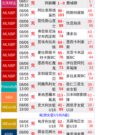
08/07
1 -
北美聯盃
完
阿蘇爾
費城聯
1 - 0
08:10
0
阿比查斯德
08/06
90 -
49 -
完
阿斯特羅斯
MLNBP
10:00
103
59
萊昂
普托斯山度
08/06
84 -
38 -
完
坎昆熱浪
MLNBP
10:00
89
45
士
弗雷斯尼洛
08/06
84 -
43 -
完
潘多拉
MLNBP
10:00
74
41
甘布西諾斯
普埃布拉灰
墨西卡利索
08/06
64 -
27 -
完
MLNBP
10:00
86
44
狼
斯
麥拉斯薩卡
克雷卡米諾
08/06
95 -
48 -
完
MLNBP
10:05
76
44
特卡斯BC
斯BC
墨西哥紅魔
伊拉普阿托
08/06
99 -
48 -
完
MLNBP
10:15
73
33
鬼
草莓隊
富耶薩雷吉
08/06
67 -
28 -
完
多拉多斯BC
MLNBP
10:15
96
54
亞
阿蘭馬利女
龍仁三星生
08/06
79 -
39 -
完
FriendlyB
13:00
54
27
籃
命女籃
東南墨爾本
日本B聯賽聯
08/06
113 -
62 -
完
ABA
17:00
60
33
鳳凰
隊
08/06
意大利女籃
41 -
西班牙女籃
20 -
WEuroB
完
19:00
95
58
U18
U18
歐洲女籃U18(A級)
克羅地亞女
匈牙利女籃
08/06
62 -
36 -
完
WEuroB
19:15
70
38
U18
籃U18
羅金厄姆火
08/06
88 -
44 -
完
佩里湖老鷹
ANBL