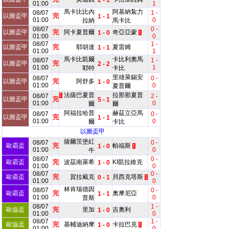
2 - 1
01:00
1
馬卡比比內
阿基納紮力
08/07
1 -
以圖盃甲
完
1 - 1
01:00
0
拉納
馬卡比
08/07
0 -
以圖盃甲
完
阿卡夏普爾
奇亞亞蒙
1 - 0
1
01:00
0
08/07
1 -
以圖盃甲
完
耶胡達
夏雷姆
1 - 1
01:00
1
馬卡比凱爾
卡比利奧馬
08/07
1 -
以圖盃甲
完
2 - 2
01:00
1
耶特
卡比
里雄萊錫安
08/07
0 -
以圖盃甲
完
阿舒多
1 - 0
01:00
0
夏普爾
法薩巴夏普
拉那那夏普
08/07
1
2 -
以圖盃甲
完
5 - 1
01:00
0
爾
爾
阿福拉哈普
赫茲立亞馬
08/07
0 -
以圖盃甲
完
1 - 1
01:00
0
爾
卡比
以圖盃甲
薩爾茨堡紅
08/07
0 -
歐霸盃
完
帕福斯
1 - 0
1
01:00
0
牛
08/07
0 -
歐霸盃
完
波茲南萊希
KI凱拉維克
1 - 0
01:00
0
08/07
0 -
歐霸盃
完
賀拉戴克
貝西克塔斯
0 - 1
1
01:00
0
林肯瑞德因
08/07
0 -
歐霸盃
完
奧摩尼亞
1 - 1
01:00
0
普斯
08/07
1 -
歐協盃
完
里加
吉奧利
1 - 0
01:00
0
08/07
1 -
歐協盃
完
基輔迪納摩
卡拉巴克
1 - 0
1
01:00
0