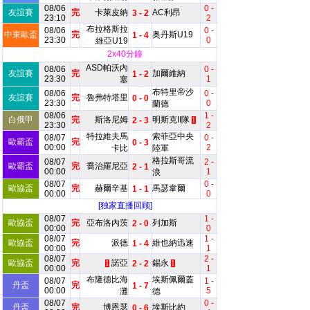
08/06
0 -
友誼賽
完
卡萊皮納
AC利昂
3 - 2
23:10
2
布拉格斯拉
08/06
0 -
中東歐盃
完
奥丹斯U19
1 - 4
23:30
0
維亞U19
2x40分鐘
ASD帕沃內
08/06
0 -
友誼賽
完
加爾維納
1 - 2
23:30
1
塞
布特里帝沙
08/06
0 -
友誼賽
完
魯弗特塔里
0 - 0
23:30
0
蘭德
08/06
1 -
白俄甲
完
斯洛尼姆
明斯克II隊
2 - 3
1
23:30
2
特拉維夫馬
索菲亞中央
08/07
0 -
歐霸盃
完
0 - 3
00:00
2
卡比
陸軍
格拉斯哥流
08/07
2 -
歐霸盃
完
喬治羅尼亞
2 - 1
00:00
1
浪
08/07
0 -
歐協盃
完
赫爾辛基
馬瑟韋爾
1 - 1
00:00
0
[独家直播回顾]
08/07
1 -
歐協盃
完
亞布洛內茨
列加斯
2 - 0
00:00
0
08/07
1 -
歐協盃
完
派德
維也納迅速
1 - 4
00:00
1
08/07
2 -
歐協盃
完
諾亞
錫永
2 - 2
1
1
00:00
1
布隆德比海
埃斯佩爾蓋
08/07
1 -
丹盃
完
1 - 7
00:00
5
灘
德
08/07
0 -
丹盃
完
博恩瑟
埃斯比約
0 - 6