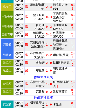
02:00
0
堤達斯托爾
阿克拉內斯
08/07
0 -
冰女甲
完
2 - 4
02:00
3
(女)
(女)
甘美奧諾瓦
聖卡坦奴
08/07
0 -
巴聖青甲
完
0 - 3
里桑蒂諾
02:00
3
SP/U20
SP/U20
08/07
普丹迪
卡比華蘭奴
0 -
巴聖青甲
完
0 - 3
02:00
1
SP/U20
SP/U20
08/07
葡萄牙人
佐雲圖斯
1 -
巴聖青甲
完
3 - 1
02:00
1
SP/U20
SP/U20
科爾多瓦聖
艾朗迪考瑞
08/07
1 -
阿後賽
完
1 - 1
地亞哥中央
02:00
0
法拉(後備)
隊(後備)
羅沙里奧中
08/07
2 -
阿後賽
完
聯合隊(後備)
2 - 2
02:00
1
央(後備)
08/07
1 -
歐協盃
完
盧加諾
NSI拉納維克
2 - 0
02:30
0
明斯克迪納
08/07
1 -
歐協盃
完
布拉加
1 - 0
02:30
0
摩
[独家直播回顾]
布拉卡巴尼
ML維特布斯
08/07
1 -
歐協盃
完
1 - 0
02:30
0
亞盧卡
克
1
08/07
0 -
歐協盃
完
瓦魯爾
洛斯查蘭特
0 - 2
02:30
1
[独家直播回顾]
祖華史塔比
08/07
0 -
友誼賽
完
卡維西
1 - 0
02:30
0
亞