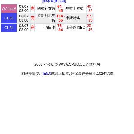
[独家直播回顾]
08/07
64 -
40 -
完
阿根廷女籃
烏拉圭女籃
WAmerB
08:00
45
22
拉斯阿尼馬
08/07
104 -
57 -
完
卡斯特洛
CLBL
08:00
56
35
斯
08/07
73 -
35 -
完
塔爾卡
上普恩特BC
CLBL
08:00
84
45
2003 - Now! © WWW.SPBO.COM 体球网
浏览器请使用
IE5.0
或以上版本, 建议最佳分辨率:1024*768