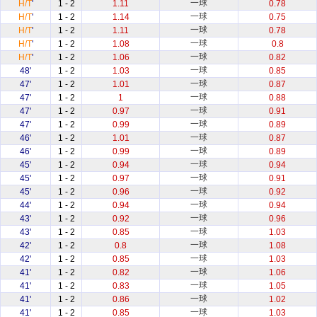
一球
H/T
'
1 - 2
1.11
0.78
一球
H/T
'
1 - 2
1.14
0.75
一球
H/T
'
1 - 2
1.11
0.78
一球
H/T
'
1 - 2
1.08
0.8
一球
H/T
'
1 - 2
1.06
0.82
一球
48'
1 - 2
1.03
0.85
一球
47'
1 - 2
1.01
0.87
一球
47'
1 - 2
1
0.88
一球
47'
1 - 2
0.97
0.91
一球
47'
1 - 2
0.99
0.89
一球
46'
1 - 2
1.01
0.87
一球
46'
1 - 2
0.99
0.89
一球
45'
1 - 2
0.94
0.94
一球
45'
1 - 2
0.97
0.91
一球
45'
1 - 2
0.96
0.92
一球
44'
1 - 2
0.94
0.94
一球
43'
1 - 2
0.92
0.96
一球
43'
1 - 2
0.85
1.03
一球
42'
1 - 2
0.8
1.08
一球
42'
1 - 2
0.85
1.03
一球
41'
1 - 2
0.82
1.06
一球
41'
1 - 2
0.83
1.05
一球
41'
1 - 2
0.86
1.02
一球
41'
1 - 2
0.85
1.03