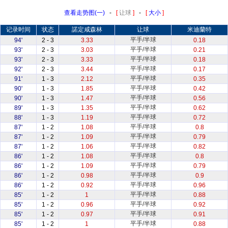
查看走势图(一)
-
[
让球
]
-
[
大小
]
记录时间
状态
諾定咸森林
让球
米迪蘭特
平手/半球
94'
2 - 3
3.33
0.18
平手/半球
93'
2 - 3
3.03
0.21
平手/半球
93'
2 - 3
3.33
0.18
平手/半球
92'
2 - 3
3.44
0.17
平手/半球
91'
1 - 3
2.12
0.35
平手/半球
90'
1 - 3
1.85
0.42
平手/半球
90'
1 - 3
1.47
0.56
平手/半球
89'
1 - 3
1.35
0.62
平手/半球
88'
1 - 3
1.19
0.72
平手/半球
87'
1 - 2
1.08
0.8
平手/半球
87'
1 - 2
1.09
0.79
平手/半球
87'
1 - 2
1.06
0.82
平手/半球
86'
1 - 2
1.08
0.8
平手/半球
86'
1 - 2
1.09
0.79
平手/半球
86'
1 - 2
0.98
0.9
平手/半球
86'
1 - 2
0.92
0.96
平手/半球
85'
1 - 2
1
0.88
平手/半球
85'
1 - 2
0.96
0.92
平手/半球
85'
1 - 2
0.97
0.91
平手/半球
85'
1 - 2
1
0.88