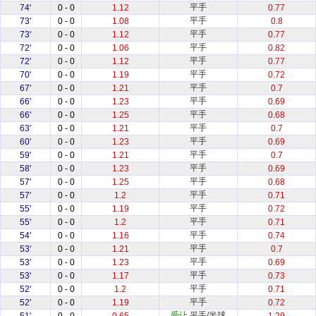
平手
74'
0 - 0
1.12
0.77
平手
73'
0 - 0
1.08
0.8
平手
73'
0 - 0
1.12
0.77
平手
72'
0 - 0
1.06
0.82
平手
72'
0 - 0
1.12
0.77
平手
70'
0 - 0
1.19
0.72
平手
67'
0 - 0
1.21
0.7
平手
66'
0 - 0
1.23
0.69
平手
66'
0 - 0
1.25
0.68
平手
63'
0 - 0
1.21
0.7
平手
60'
0 - 0
1.23
0.69
平手
59'
0 - 0
1.21
0.7
平手
58'
0 - 0
1.23
0.69
平手
57'
0 - 0
1.25
0.68
平手
57'
0 - 0
1.2
0.71
平手
55'
0 - 0
1.19
0.72
平手
55'
0 - 0
1.2
0.71
平手
54'
0 - 0
1.16
0.74
平手
53'
0 - 0
1.21
0.7
平手
53'
0 - 0
1.23
0.69
平手
53'
0 - 0
1.17
0.73
平手
52'
0 - 0
1.2
0.71
平手
52'
0 - 0
1.19
0.72
受让
平手/半球