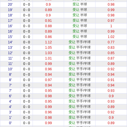
受让
半球
20'
0 - 0
0.9
0.98
受让
半球
19'
0 - 0
0.89
0.99
受让
半球
18'
0 - 0
0.9
0.98
受让
半球
17'
0 - 0
0.91
0.97
受让
半球
16'
0 - 0
0.88
1
受让
半球
16'
0 - 0
0.89
0.99
受让
半球
15'
0 - 0
0.86
1.02
受让
平手/半球
14'
0 - 0
1.12
0.77
受让
平手/半球
13'
0 - 0
1.05
0.83
受让
平手/半球
12'
0 - 0
1.03
0.85
受让
平手/半球
11'
0 - 0
1.01
0.87
受让
平手/半球
11'
0 - 0
0.99
0.89
受让
平手/半球
10'
0 - 0
0.96
0.92
受让
平手/半球
8'
0 - 0
0.94
0.94
受让
平手/半球
8'
0 - 0
0.97
0.91
受让
平手/半球
7'
0 - 0
0.94
0.94
受让
平手/半球
7'
0 - 0
0.95
0.93
受让
平手/半球
6'
0 - 0
0.98
0.9
受让
平手/半球
4'
0 - 0
0.95
0.93
受让
平手/半球
4'
0 - 0
0.99
0.89
受让
平手/半球
3'
0 - 0
0.96
0.92
受让
平手/半球
1'
0 - 0
0.98
0.9
受让
平手/半球
0'
0 - 0
0.99
0.89