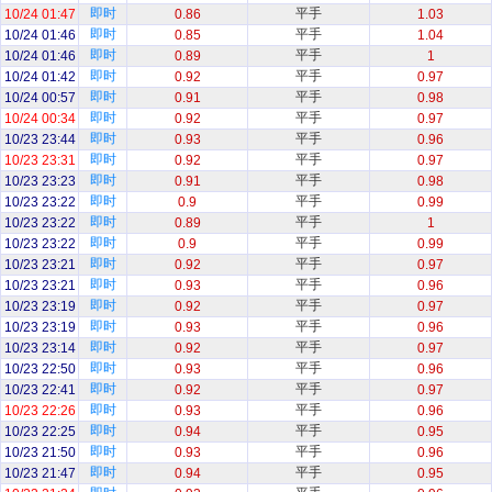
即时
平手
10/24 01:47
0.86
1.03
即时
平手
10/24 01:46
0.85
1.04
即时
平手
10/24 01:46
0.89
1
即时
平手
10/24 01:42
0.92
0.97
即时
平手
10/24 00:57
0.91
0.98
即时
平手
10/24 00:34
0.92
0.97
即时
平手
10/23 23:44
0.93
0.96
即时
平手
10/23 23:31
0.92
0.97
即时
平手
10/23 23:23
0.91
0.98
即时
平手
10/23 23:22
0.9
0.99
即时
平手
10/23 23:22
0.89
1
即时
平手
10/23 23:22
0.9
0.99
即时
平手
10/23 23:21
0.92
0.97
即时
平手
10/23 23:21
0.93
0.96
即时
平手
10/23 23:19
0.92
0.97
即时
平手
10/23 23:19
0.93
0.96
即时
平手
10/23 23:14
0.92
0.97
即时
平手
10/23 22:50
0.93
0.96
即时
平手
10/23 22:41
0.92
0.97
即时
平手
10/23 22:26
0.93
0.96
即时
平手
10/23 22:25
0.94
0.95
即时
平手
10/23 21:50
0.93
0.96
即时
平手
10/23 21:47
0.94
0.95