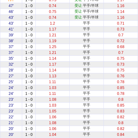
H/T
'
1 - 0
0.73
1.17
受让
平手/半球
47'
1 - 0
0.74
1.16
受让
平手/半球
46'
1 - 0
0.75
1.14
受让
平手/半球
43'
1 - 0
0.74
1.16
平手
43'
1 - 0
1.2
0.71
平手
41'
1 - 0
1.17
0.73
平手
39'
1 - 0
1.21
0.7
平手
38'
1 - 0
1.19
0.72
平手
37'
1 - 0
1.25
0.68
平手
37'
1 - 0
1.21
0.7
平手
35'
1 - 0
1.14
0.75
平手
32'
1 - 0
1.17
0.73
平手
28'
1 - 0
1.14
0.75
平手
27'
1 - 0
1.13
0.76
平手
25'
1 - 0
1.11
0.78
平手
24'
1 - 0
1.03
0.85
平手
24'
1 - 0
1.11
0.78
平手
23'
1 - 0
1.08
0.8
平手
23'
1 - 0
1.03
0.85
平手
23'
1 - 0
1.05
0.83
平手
22'
1 - 0
1.06
0.82
平手
21'
1 - 0
1.08
0.8
平手
20'
1 - 0
1.06
0.82
平手
20'
1 - 0
1.04
0.84