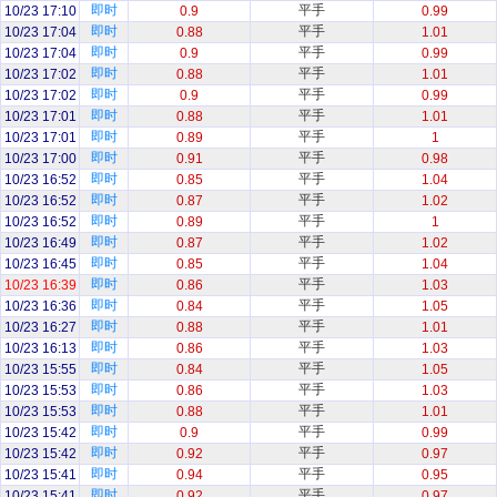
即时
平手
10/23 17:10
0.9
0.99
即时
平手
10/23 17:04
0.88
1.01
即时
平手
10/23 17:04
0.9
0.99
即时
平手
10/23 17:02
0.88
1.01
即时
平手
10/23 17:02
0.9
0.99
即时
平手
10/23 17:01
0.88
1.01
即时
平手
10/23 17:01
0.89
1
即时
平手
10/23 17:00
0.91
0.98
即时
平手
10/23 16:52
0.85
1.04
即时
平手
10/23 16:52
0.87
1.02
即时
平手
10/23 16:52
0.89
1
即时
平手
10/23 16:49
0.87
1.02
即时
平手
10/23 16:45
0.85
1.04
即时
平手
10/23 16:39
0.86
1.03
即时
平手
10/23 16:36
0.84
1.05
即时
平手
10/23 16:27
0.88
1.01
即时
平手
10/23 16:13
0.86
1.03
即时
平手
10/23 15:55
0.84
1.05
即时
平手
10/23 15:53
0.86
1.03
即时
平手
10/23 15:53
0.88
1.01
即时
平手
10/23 15:42
0.9
0.99
即时
平手
10/23 15:42
0.92
0.97
即时
平手
10/23 15:41
0.94
0.95
即时
平手
10/23 15:41
0.92
0.97