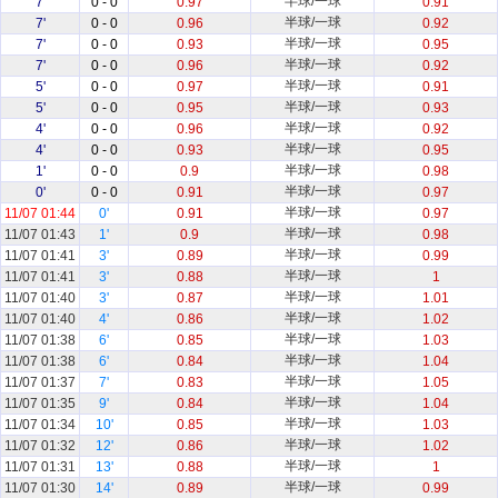
半球/一球
7'
0 - 0
0.97
0.91
半球/一球
7'
0 - 0
0.96
0.92
半球/一球
7'
0 - 0
0.93
0.95
半球/一球
7'
0 - 0
0.96
0.92
半球/一球
5'
0 - 0
0.97
0.91
半球/一球
5'
0 - 0
0.95
0.93
半球/一球
4'
0 - 0
0.96
0.92
半球/一球
4'
0 - 0
0.93
0.95
半球/一球
1'
0 - 0
0.9
0.98
半球/一球
0'
0 - 0
0.91
0.97
半球/一球
11/07 01:44
0'
0.91
0.97
半球/一球
11/07 01:43
1'
0.9
0.98
半球/一球
11/07 01:41
3'
0.89
0.99
半球/一球
11/07 01:41
3'
0.88
1
半球/一球
11/07 01:40
3'
0.87
1.01
半球/一球
11/07 01:40
4'
0.86
1.02
半球/一球
11/07 01:38
6'
0.85
1.03
半球/一球
11/07 01:38
6'
0.84
1.04
半球/一球
11/07 01:37
7'
0.83
1.05
半球/一球
11/07 01:35
9'
0.84
1.04
半球/一球
11/07 01:34
10'
0.85
1.03
半球/一球
11/07 01:32
12'
0.86
1.02
半球/一球
11/07 01:31
13'
0.88
1
半球/一球
11/07 01:30
14'
0.89
0.99