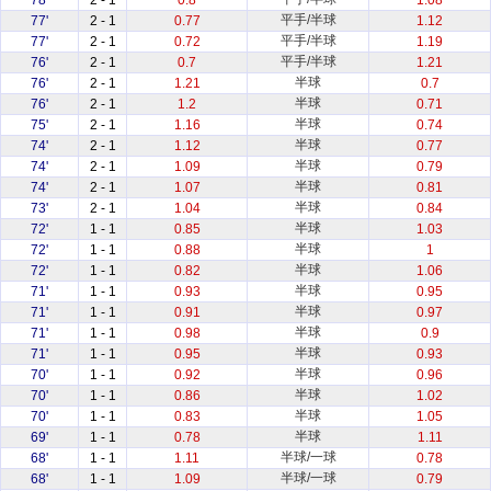
78'
2 - 1
0.8
1.08
平手/半球
77'
2 - 1
0.77
1.12
平手/半球
77'
2 - 1
0.72
1.19
平手/半球
76'
2 - 1
0.7
1.21
半球
76'
2 - 1
1.21
0.7
半球
76'
2 - 1
1.2
0.71
半球
75'
2 - 1
1.16
0.74
半球
74'
2 - 1
1.12
0.77
半球
74'
2 - 1
1.09
0.79
半球
74'
2 - 1
1.07
0.81
半球
73'
2 - 1
1.04
0.84
半球
72'
1 - 1
0.85
1.03
半球
72'
1 - 1
0.88
1
半球
72'
1 - 1
0.82
1.06
半球
71'
1 - 1
0.93
0.95
半球
71'
1 - 1
0.91
0.97
半球
71'
1 - 1
0.98
0.9
半球
71'
1 - 1
0.95
0.93
半球
70'
1 - 1
0.92
0.96
半球
70'
1 - 1
0.86
1.02
半球
70'
1 - 1
0.83
1.05
半球
69'
1 - 1
0.78
1.11
半球/一球
68'
1 - 1
1.11
0.78
半球/一球
68'
1 - 1
1.09
0.79