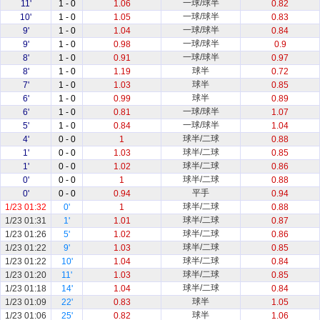
一球/球半
11'
1 - 0
1.06
0.82
一球/球半
10'
1 - 0
1.05
0.83
一球/球半
9'
1 - 0
1.04
0.84
一球/球半
9'
1 - 0
0.98
0.9
一球/球半
8'
1 - 0
0.91
0.97
球半
8'
1 - 0
1.19
0.72
球半
7'
1 - 0
1.03
0.85
球半
6'
1 - 0
0.99
0.89
一球/球半
6'
1 - 0
0.81
1.07
一球/球半
5'
1 - 0
0.84
1.04
球半/二球
4'
0 - 0
1
0.88
球半/二球
1'
0 - 0
1.03
0.85
球半/二球
1'
0 - 0
1.02
0.86
球半/二球
0'
0 - 0
1
0.88
平手
0'
0 - 0
0.94
0.94
球半/二球
1/23 01:32
0'
1
0.88
球半/二球
1/23 01:31
1'
1.01
0.87
球半/二球
1/23 01:26
5'
1.02
0.86
球半/二球
1/23 01:22
9'
1.03
0.85
球半/二球
1/23 01:22
10'
1.04
0.84
球半/二球
1/23 01:20
11'
1.03
0.85
球半/二球
1/23 01:18
14'
1.04
0.84
球半
1/23 01:09
22'
0.83
1.05
球半
1/23 01:06
25'
0.82
1.06