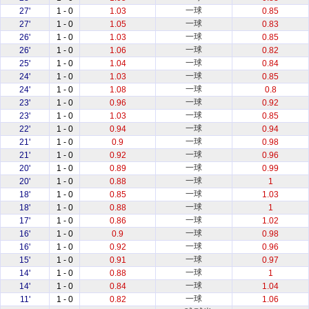
一球
27'
1 - 0
1.03
0.85
一球
27'
1 - 0
1.05
0.83
一球
26'
1 - 0
1.03
0.85
一球
26'
1 - 0
1.06
0.82
一球
25'
1 - 0
1.04
0.84
一球
24'
1 - 0
1.03
0.85
一球
24'
1 - 0
1.08
0.8
一球
23'
1 - 0
0.96
0.92
一球
23'
1 - 0
1.03
0.85
一球
22'
1 - 0
0.94
0.94
一球
21'
1 - 0
0.9
0.98
一球
21'
1 - 0
0.92
0.96
一球
20'
1 - 0
0.89
0.99
一球
20'
1 - 0
0.88
1
一球
18'
1 - 0
0.85
1.03
一球
18'
1 - 0
0.88
1
一球
17'
1 - 0
0.86
1.02
一球
16'
1 - 0
0.9
0.98
一球
16'
1 - 0
0.92
0.96
一球
15'
1 - 0
0.91
0.97
一球
14'
1 - 0
0.88
1
一球
14'
1 - 0
0.84
1.04
一球
11'
1 - 0
0.82
1.06